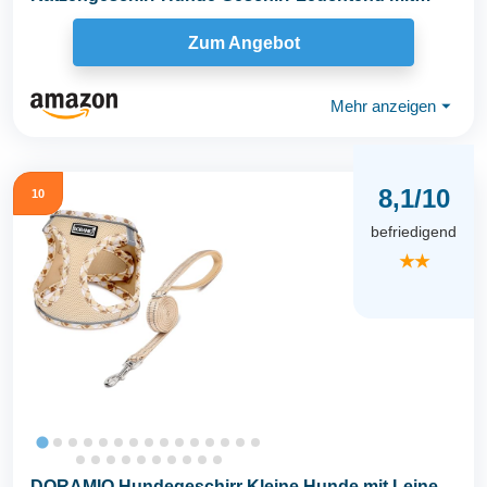
Leine,Curli...
Zum Angebot
Mehr anzeigen
⏷
8,1/10
10
befriedigend
★★
DORAMIO Hundegeschirr Kleine Hunde mit Leine,