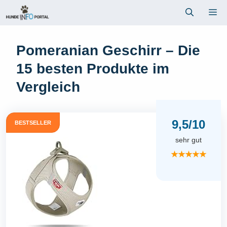
Zum
Me
Inhalt
springen
Pomeranian Geschirr – Die
15 besten Produkte im
Vergleich
9,5/10
BESTSELLER
sehr gut
★★★★★